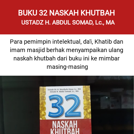
BUKU 32 NASKAH KHUTBAH 
 USTADZ H. ABDUL SOMAD, Lc., MA
Para pemimpin intelektual, da'i, Khatib dan 
imam masjid berhak menyampaikan ulang 
naskah khutbah dari buku ini ke mimbar 
masing-masing