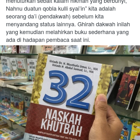
menuturkan sebait kalam hikmah yang berbunyi, ” 
Nahnu duatun qobla kulli syai’in” kita adalah 
seorang da’i (pendakwah) sebelum kita 
menyandang status lainnya. Ghirah dakwah inilah 
yang kemudian melahirkan buku sederhana yang 
ada di hadapan pembaca saat ini. 