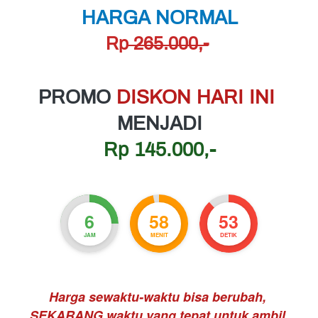
HARGA NORMAL
Rp
 265.000,-
PROMO 
DISKON HARI INI 
MENJADI
Rp 145.000,-
6
58
52
JAM
MENIT
DETIK
Harga sewaktu-waktu bisa berubah, 
SEKARANG waktu yang tepat untuk ambil 