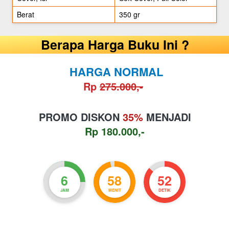
Berat
350 gr
Berapa Harga Buku Ini ?
HARGA NORMAL
Rp 
275.000,-
PROMO DISKON 
35%
 MENJADI
Rp 180.000,-
6
58
51
JAM
MENIT
DETIK