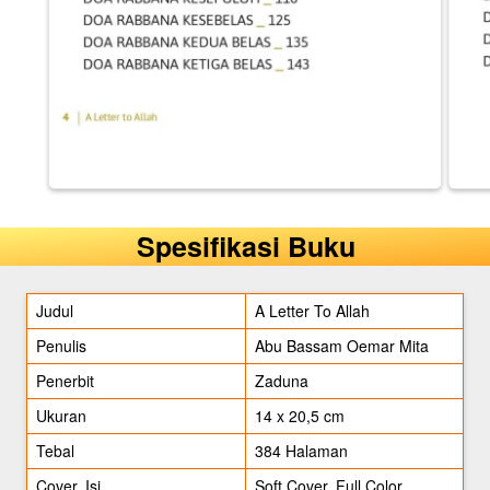
Spesifikasi Buku
Judul
A Letter To Allah
Penulis
Abu Bassam Oemar Mita
Penerbit
Zaduna
Ukuran
14 x 20,5 cm
Tebal
384 Halaman
Cover, Isi
Soft Cover, Full Color