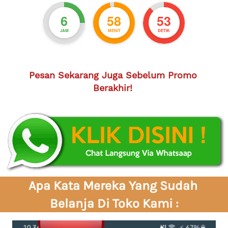
6
58
52
JAM
MENIT
DETIK
Pesan Sekarang Juga Sebelum Promo 
Berakhir!
Apa Kata Mereka Yang Sudah 
Belanja Di Toko Kami :