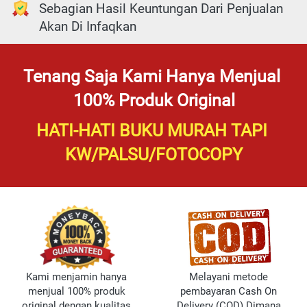
Sebagian Hasil Keuntungan Dari Penjualan 
Akan Di Infaqkan
Tenang Saja Kami Hanya Menjual 
100% Produk Original
HATI-HATI BUKU MURAH TAPI 
KW/PALSU/FOTOCOPY
Kami menjamin hanya 
Melayani metode 
menjual 100% produk 
pembayaran Cash On 
original dengan kualitas 
Delivery (COD) Dimana 