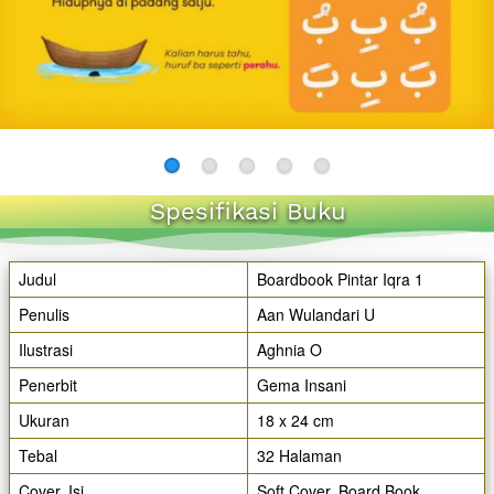
Spesifikasi Buku
Judul
Boardbook Pintar Iqra 1
Penulis
Aan Wulandari U
Ilustrasi
Aghnia O
Penerbit
Gema Insani
Ukuran
18 x 24 cm
Tebal
32 Halaman
Cover, Isi
Soft Cover, Board Book