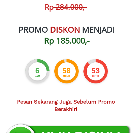
Rp
 284.000,-
PROMO 
DISKON 
MENJADI
Rp 185.000,-
6
58
52
JAM
MENIT
DETIK
Pesan Sekarang Juga Sebelum Promo 
Berakhir!