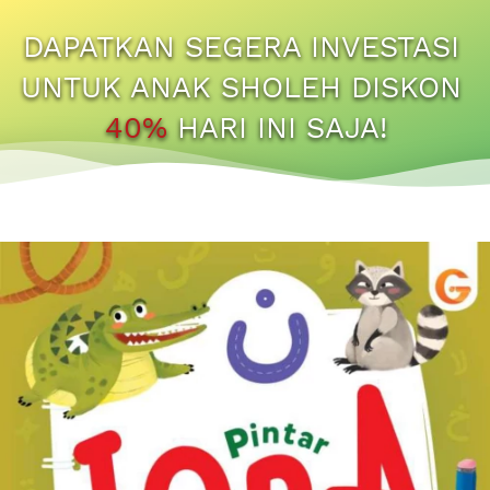
DAPATKAN SEGERA INVESTASI 
UNTUK ANAK SHOLEH DISKON
40%
 HARI INI SAJA!