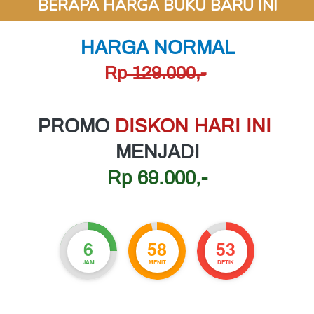
BERAPA HARGA BUKU BARU INI
HARGA NORMAL
Rp
 129.000,-
PROMO 
DISKON HARI INI 
MENJADI
Rp 69.000,-
6
58
52
JAM
MENIT
DETIK