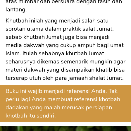
atas mimbar dan bersuara dengan fasih dan 
lantang.
Khutbah inilah yang menjadi salah satu 
sorotan utama dalam praktik salat Jumat, 
sebab khutbah Jumat juga bisa menjadi 
media dakwah yang cukup ampuh bagi umat 
Islam. Itulah sebabnya khutbah Jumat 
seharusnya dikemas semenarik mungkin agar 
materi dakwah yang disampaikan khatib bisa 
terserap utuh oleh para jamaah shalat Jumat.
B
uku ini wajib menjadi referensi Anda. Tak 
perlu lagi Anda membuat referensi khotbah 
dadakan yang malah merusak persiapan 
khotbah itu sendiri.