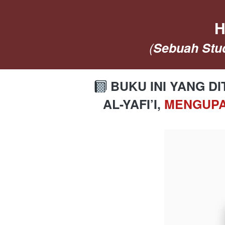
H
(
Sebuah 
Stu
 BUKU INI YANG D
AL-YAFI’I, 
MENGUPA