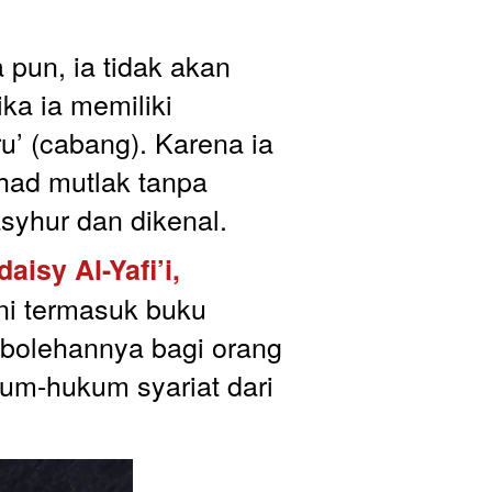
un, ia tidak akan 
ka ia memiliki 
u’ (cabang). Karena ia 
had mutlak tanpa 
yhur dan dikenal.
aisy Al-Yafi’i,
ni termasuk buku 
ebolehannya bagi orang 
m-hukum syariat dari 