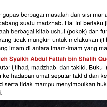
gupas berbagai masalah dari sisi mana p
cabang suatu madzhab. Hal ini berlaku ji
aah berbagai kitab ushul (pokok) dan fur
ang tidak mungkin untuk melakukan ijti
ang imam di antara imam-imam yang mas
leh Syaikh Abdul Fattah bin Shalih Qud
r ijtihad, madzhab, dan taklid. Buku i
n ke hadapan umat seputar taklid dan k
ad serta tidak mampu menyimpulkan huku
i.