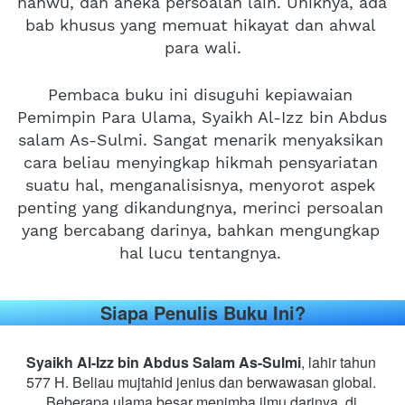
nahwu, dan aneka persoalan lain. Uniknya, ada 
bab khusus yang memuat hikayat dan ahwal 
para wali.
Pembaca buku ini disuguhi kepiawaian 
Pemimpin Para Ulama, Syaikh Al-Izz bin Abdus 
salam As-Sulmi. Sangat menarik menyaksikan 
cara beliau menyingkap hikmah pensyariatan 
suatu hal, menganalisisnya, menyorot aspek 
penting yang dikandungnya, merinci persoalan 
yang bercabang darinya, bahkan mengungkap 
hal lucu tentangnya.
Siapa Penulis Buku Ini?
Syaikh Al-Izz bin Abdus Salam As-Sulmi
, lahir tahun 
577 H. Beliau mujtahid jenius dan berwawasan global. 
Beberapa ulama besar menimba ilmu darinya, di 