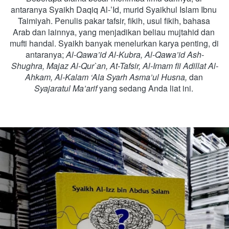
antaranya Syaikh Daqiq Al-’Id, murid Syaikhul Islam Ibnu 
Taimiyah. Penulis pakar tafsir, fikih, usul fikih, bahasa 
Arab dan lainnya, yang menjadikan beliau mujtahid dan 
mufti handal. Syaikh banyak menelurkan karya penting, di 
antaranya;
Al-Qawa’id Al-Kubra, Al-Qawa’id Ash-
Shughra, Majaz Al-Qur`an, At-Tafsir, Al-Imam fii Adillat Al-
Ahkam, Al-Kalam ‘Ala Syarh Asma’ul Husna,
dan
Syajaratul Ma’arif
yang sedang Anda liat ini.