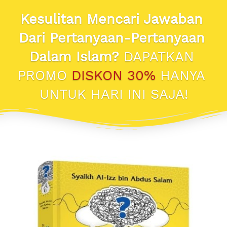
Kesulitan Mencari Jawaban 
Dari Pertanyaan-Pertanyaan 
Dalam Islam?
DAPATKAN 
PROMO 
DISKON 30%
 HANYA 
UNTUK HARI INI SAJA!