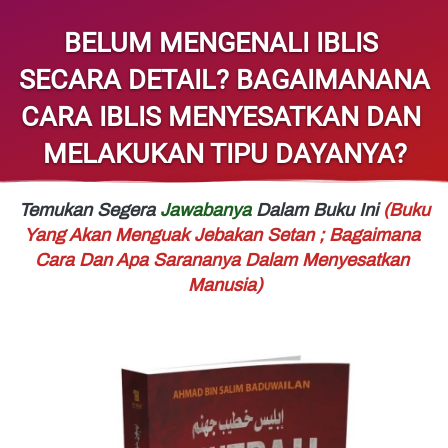
BELUM MENGENALI IBLIS 
SECARA DETAIL? BAGAIMANANA 
CARA IBLIS MENYESATKAN DAN 
MELAKUKAN TIPU DAYANYA?
Temukan Segera 
Jawabanya 
Dalam Buku Ini 
(Buku 
Yang Akan Menguak Jebakan Setan ; Bagaimana 
Cara Dan Apa Sarananya Dalam Menyesatkan 
Manusia)