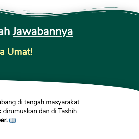
ah 
Jawabannya
ka Umat!
bang di tengah masyarakat 
k dirumuskan dan di Tashih 
er. 