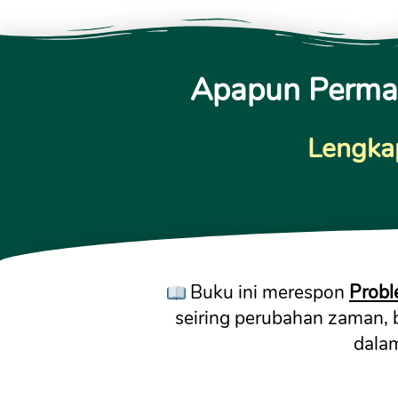
Apapun Permas
Lengkap
 Buku ini merespon 
Probl
seiring perubahan zaman, be
dala