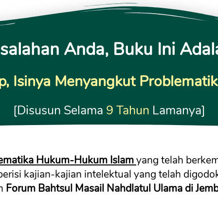
alahan Anda, Buku Ini Adal
, Isinya Menyangkut Problemati
[Disusun Selama 
9 Tahun
 Lamanya]
ematika Hukum-Hukum Islam
yang telah berkem
risi kajian-kajian intelektual yang telah digodo
m 
Forum Bahtsul Masail Nahdlatul Ulama di Jemb