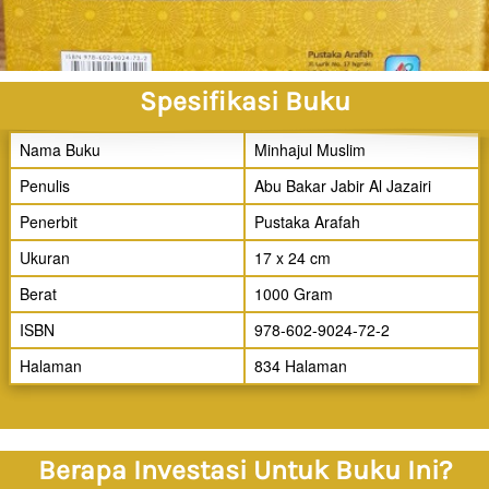
Spesifikasi Buku
Nama Buku
Minhajul Muslim
Penulis
Abu Bakar Jabir Al Jazairi
Penerbit
Pustaka Arafah
Ukuran
17 x 24 cm
Berat
1000 Gram
ISBN
978-602-9024-72-2
Halaman
834 Halaman
Berapa Investasi Untuk Buku Ini?