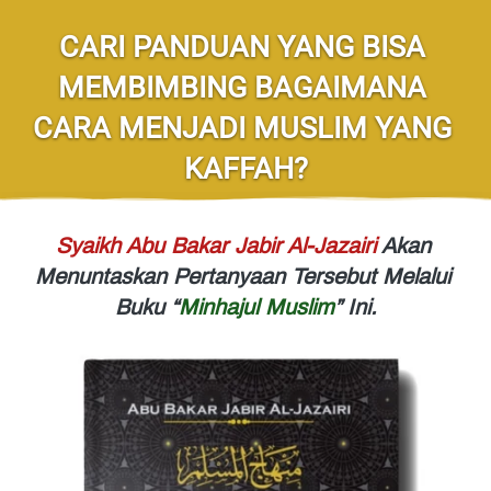
CARI PANDUAN YANG BISA 
MEMBIMBING BAGAIMANA 
CARA MENJADI MUSLIM YANG 
KAFFAH?
Syaikh Abu Bakar Jabir Al-Jazairi
 Akan 
Menuntaskan Pertanyaan Tersebut Melalui 
Buku “
Minhajul Muslim
”
 Ini.