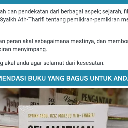
dan pendekatan dari berbagai aspek; sejarah, filoso
 Syaikh Ath-Tharifi tentang pemikiran-pemikiran m
an peran akal sebagaimana mestinya, dan membon
ikiran menyimpang.
 akal anda agar selamat dari kesesatan.
ENDASI BUKU YANG BAGUS UNTUK AND