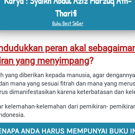
Karya : Syaikh Abdul Aziz Marzuq Ath-
Tharifi 
Buku Best Seller
dudukkan peran akal sebagaimana
ran yang menyimpang
?
ah yang diberikan kepada manusia, agar denganny
 dan mana yang sesuai fitrah dan mana yang merus
rus dimanifestasikan karena keterbatasan dan ke
 kelemahan-kelemahan dari pemikiran- pemikiran ya
Indonesia.
ENAPA ANDA HARUS MEMPUNYAI BUKU INI