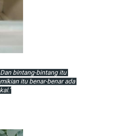
an bintang-bintang itu 
kian itu benar-benar ada 
al.”