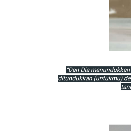
“Dan Dia menundukkan m
ditundukkan (untukmu) den
tan