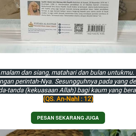
alam dan siang, matahari dan bulan untukmu. D
gan perintah-Nya. Sesungguhnya pada yang demi
da-tanda (kekuasaan Allah) bagi kaum yang berak
(QS. An-Nahl : 12)
PESAN SEKARANG JUGA
`