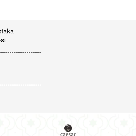
staka
si
--------------------
--------------------