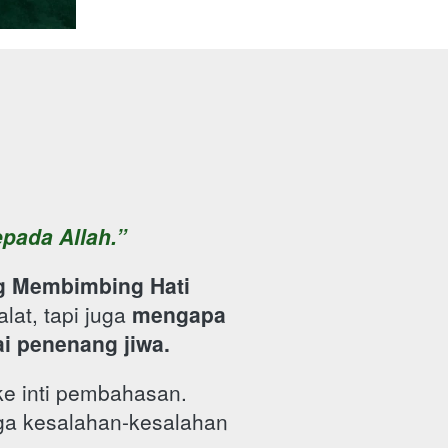
pada Allah.”
ng Membimbing Hati
at, tapi juga 
mengapa 
i penenang jiwa.
e inti pembahasan. 
ga kesalahan-kesalahan 