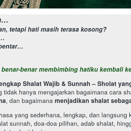
sa…
an, tetapi hati masih terasa kosong?
a…
bentar…
 benar-benar membimbing hatiku kembali ke
engkap Shalat Wajib & Sunnah – Sholat ya
 tidak hanya mengajarkan bagaimana cara shal
na
, dan bagaimana 
menjadikan shalat sebaga
hasa yang sederhana, lengkap, dan langsung k
at sunnah, doa-doa pilihan, adab shalat, hing