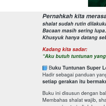
Pernahkah kita mera
shalat sudah rutin dilakuk
Bacaan masih sering lup
Khusyuk hanya datang se
Kadang kita sadar:
“Aku butuh tuntunan yang
 B
uku Tuntunan Super L
Hadir sebagai panduan yang
setiap gerakan itu bermak
Buku ini disusun dengan ba
Membahas shalat wajib, shal