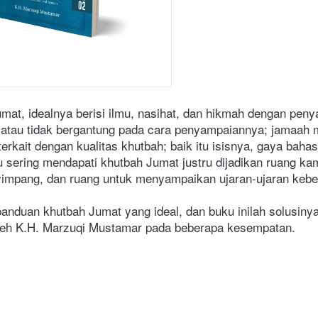
umat, idealnya berisi ilmu, nasihat, dan hikmah dengan pe
atau tidak bergantung pada cara penyampaiannya; jamaah m
rkait dengan kualitas khutbah; baik itu isisnya, gaya baha
tu sering mendapati khutbah Jumat justru dijadikan ruang kam
pang, dan ruang untuk menyampaikan ujaran-ujaran kebencian
duan khutbah Jumat yang ideal, dan buku inilah solusinya
leh K.H. Marzuqi Mustamar pada beberapa kesempatan.