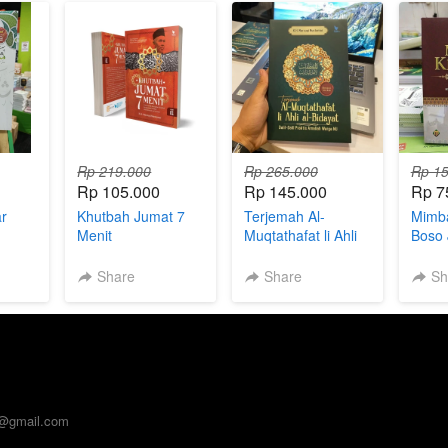
Rp 219.000
Rp 265.000
Rp 15
Rp 105.000
Rp 145.000
Rp 7
ar
Khutbah Jumat 7
Terjemah Al-
Mimb
Menit
Muqtathafat li Ahli
Boso 
al-Bidayat
Share
Share
Sh
a@gmail.com