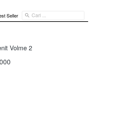
Cari ...
st Seller
nit Volme 2
.000