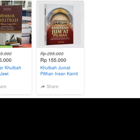
5.900
Rp 255.000
5.000
Rp 155.000
ar Khutbah
Khutbah Jumat
Jawi
Pilihan Insan Kamil
are
Share