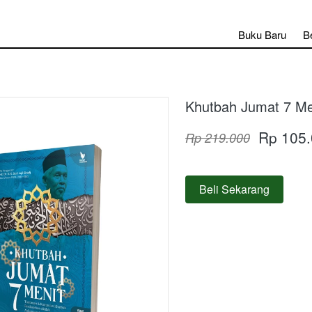
Buku Baru
Be
Khutbah Jumat 7 Me
Rp 105
Rp 219.000
Beli Sekarang
`