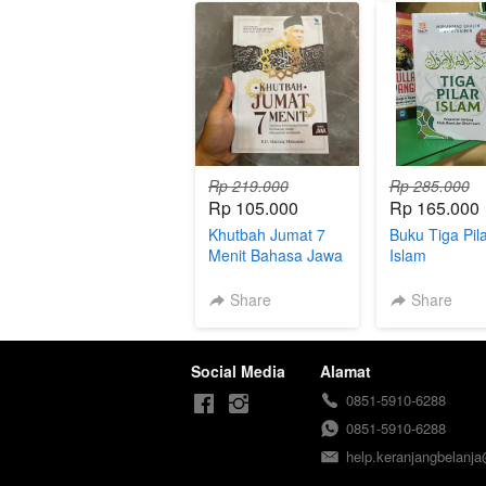
Rp 219.000
Rp 285.000
Rp 105.000
Rp 165.000
Khutbah Jumat 7
Buku Tiga Pil
Menit Bahasa Jawa
Islam
Share
Share
Social Media
Alamat
0851-5910-6288
0851-5910-6288
help.keranjangbelanj