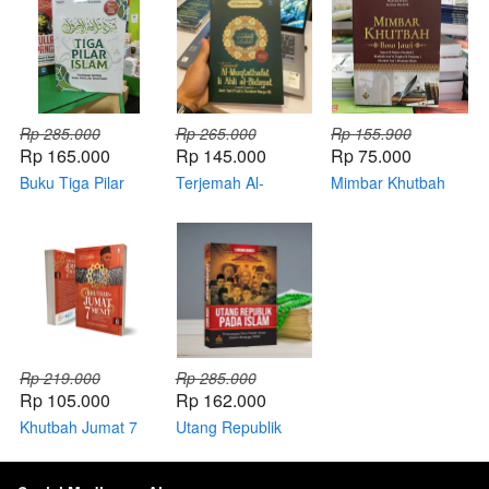
Rp 285.000
Rp 265.000
Rp 155.900
Rp 165.000
Rp 145.000
Rp 75.000
Buku Tiga Pilar
Terjemah Al-
Mimbar Khutbah
Islam
Muqtathafat li Ahli
Boso Jawi
al-Bidayat
Rp 219.000
Rp 285.000
Rp 105.000
Rp 162.000
Khutbah Jumat 7
Utang Republik
Menit
Pada Islam